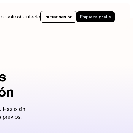
 nosotros
Contacto
Iniciar sesión
Empieza gratis
s
ón
. Hazlo sin
 previos.